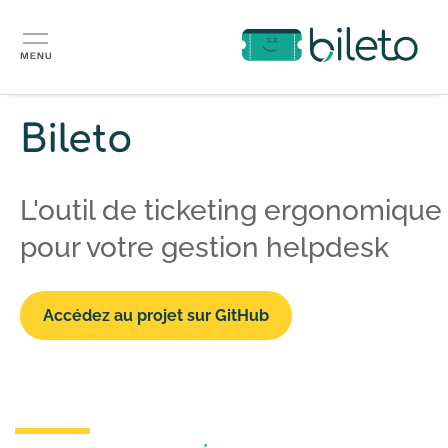
Aller
au
contenu
principal
Bileto
L'outil de ticketing ergonomique
pour votre gestion helpdesk
Accédez au projet sur GitHub